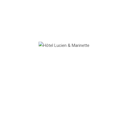
Justo al lado
Habitación Doble Prestige
2 Chambres Adjacentes
Hôtel Lucien & Marinette